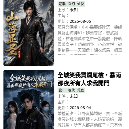
逆襲
玄幻
仙俠
上映：
未知
主角：
更新：
2026-08-06
龍脊嶺深處，小小採藥郎陸沉，機緣
覺醒山海神印。辨藥尋寶，習武鍛
體，於邊關萬軍之中一箭斃敵，陣斬
雲蒙皇子！功震朝野，帝心大悦，破
例封爵——天賜侯！錦衣怒馬，銀章
在腰，少年英傑，守護一方。看他仗
立即播放
劍江湖，懷仁心，行俠義，于波瀾壯
闊的大時代，寫下屬於自己的英雄傳
奇！
全城笑我買爛尾樓，暴雨
那夜所有人求我開門
都市
現代
荒島
上映：
未知
主角：
更新：
2026-08-04
婚禮前夕，江野賣掉婚房，買下全城
嘲笑的城北爛尾樓。未婚妻退婚，親
戚咒罵，所有人都當他瘋了。只有他