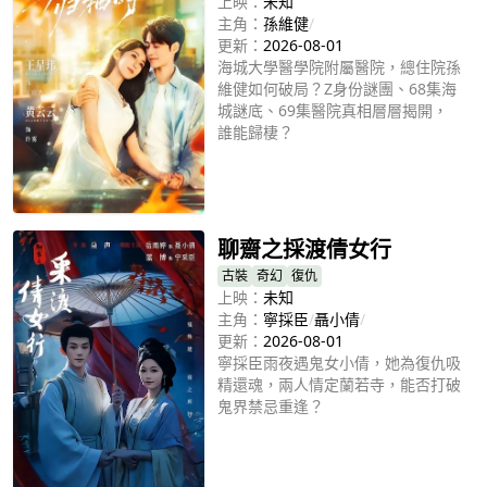
上映：
未知
主角：
孫維健
/
更新：
2026-08-01
海城大學醫學院附屬醫院，總住院孫
維健如何破局？Z身份謎團、68集海
城謎底、69集醫院真相層層揭開，
誰能歸棲？
立即播放
聊齋之採渡倩女行
古裝
奇幻
復仇
上映：
未知
主角：
寧採臣
/
聶小倩
/
更新：
2026-08-01
寧採臣雨夜遇鬼女小倩，她為復仇吸
精還魂，兩人情定蘭若寺，能否打破
鬼界禁忌重逢？