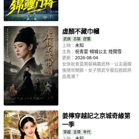
立即播放
虛顏不藏巾幗
武俠
古裝
逆襲
上映：
未知
主角：
祝青雲
/
傾城公主
/
陸聞雪
/
更新：
2026-08-04
女俠祝青雲男裝稱霸武林，公主逼婚
後隱世開館，女子禁武令廢后掀起熱
血風潮？
立即播放
姜檸穿越記之京城奇緣第
一季
穿越
言情
年代
上映：
未知