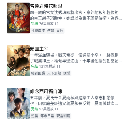
還讓她闖進了莫柯的心裏。事後，莫柯購買了姜十
曾逢君時花照眼
七所在的公司，成了空降的老闆，開始了自己的茫
四十歲的宮女沈秀珠即將出宮，意外地被年輕俊朗
茫追妻之旅……
的帝王趙子珩臨幸。她誤以為趙子珩是侍衞，為避
免淫穢後宮的罪罰，驚恐之下選擇了逃離。六年
完結
76集
播放 12
後，沈秀珠攜龍鳳胎現身宮廷百子宴，卻被親族羞
打臉虐渣
逆襲
皇后
辱和污衊。危機關頭，趙子珩認出了她，護她周
全。最終，沈秀珠母憑子貴，成為人人敬仰的皇
后，狠狠打了那些人的臉！
鎮國主宰
十年浴血疆場，戰天帝從一個邊關小卒，一路做到
了戰翼神王，權傾半壁江山。十年後他接到朝堂詔
書，回京述職，終於有機會讓當年害自己母親的仇
完結
131集
播放 11
人為之付出代價
強者回歸
天下無敵
逆襲
誰念西風獨自涼
五年前，夏氏千金夏雨薇與建築工人秦志相戀懷
孕，因家庭差距遭父親夏永長反對。夏雨薇難產
時，夏永長藉機逼秦志離開，謊稱孩子夭折，實則
完結
92集
播放 11
把孩子小蝶交給秦志。秦志工地事故後失智，父女
逆襲
都市日常
現言甜寵
拾荒為生。五年後，夏雨薇堅信秦志未死，醫院偶
遇昏迷的秦志卻被父親欺騙。小蝶為救父接近她，