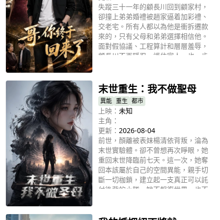
失蹤三十一年的顧長川回到顧家村，
卻撞上弟弟婚禮被趙家逼着加彩禮、
交老宅。所有人都以為他是衝拆遷款
來的，只有父母和弟弟選擇相信他。
面對假協議、工程算計和層層羞辱，
顧長川不再隱忍，護住家人，也一步
立即播放
步揭開趙家謀奪土地的真相。直到雲
嶺新城簽約大會，眾人才發現，這個
被他們輕視的“窮哥哥”，竟是三百億
末世重生：我不做聖母
項目的真正掌舵人。
異能
重生
都市
上映：
未知
主角：
更新：
2026-08-04
前世，顏離被表妹楊清依背叛，淪為
末世實驗體。卻不曾想再次睜眼，她
重回末世降臨前七天。這一次，她奪
回本該屬於自己的空間異能，親手切
斷一切枷鎖，建立起一支真正可以託
付後背的小隊。她不報復世界，也不
立即播放
做聖母。幫值得幫的人，護想護的
人。從孤身一人到與夥伴並肩前行，
她終於擁有了屬於自己的家。