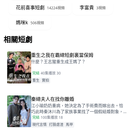
花前喜事短劇
李富貴
14224視頻
3視頻
媽咪k
506視頻
相關短劇
查看更多
重生之我在霸總短劇裏當保姆
什麼？王志猩重生成王媽了？
完結
40集
播放 30
重生
實拍
秦總夫人在找你離婚
江小瑜奶奶重病，她決定為了手術費而嫁出去。恰
巧此時秦沐川為了家族事業找了一個假結婚對象，
兩人陰差陽錯的在民政局領證後，秦沐川計劃一年
完結
100集
播放 18
後離婚並留下電話。一年後，江小瑜在秦沐川的公
現代言情
打臉虐渣
馬甲
司面試，兩人再次相遇，相互覺得眼熟，兩人因誤