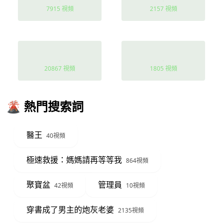
7915 視頻
2157 視頻
動作
奇幻愛情
20867 視頻
1805 視頻
🌋 熱門搜索詞
醫王
40視頻
極速救援：媽媽請再等等我
864視頻
聚寶盆
管理員
42視頻
10視頻
穿書成了男主的炮灰老婆
2135視頻