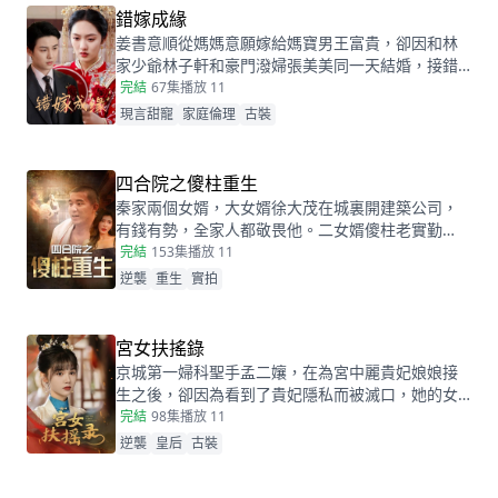
她憑藉護身符和雞湯味道發現真相。夏永長與江正
錯嫁成緣
陽阻撓，夏雨薇救下父女，秦志甦醒，一家團圓，
姜書意順從媽媽意願嫁給媽寶男王富貴，卻因和林
夏永長悔悟，夏雨薇繼承家業，與秦志重歸於好。
家少爺林子軒和豪門潑婦張美美同一天結婚，接錯
了親！而兩對新人根本不知情...這場洞錯房的鬧劇會
完結
67集
播放 11
如何收場？
現言甜寵
家庭倫理
古裝
四合院之傻柱重生
秦家兩個女婿，大女婿徐大茂在城裏開建築公司，
有錢有勢，全家人都敬畏他。二女婿傻柱老實勤
懇，任勞任怨，被全家人欺負，當牛做馬使喚。在
完結
153集
播放 11
國慶節收玉米時，傻柱被姐夫誣陷，被眾人活活打
逆襲
重生
實拍
死，重生回半天前。重活一世，傻柱幡然醒悟，知
道自己貼心貼肺，將秦家人當親人，但對方卻並不
把他當家人。於是傻柱決定離婚，逃離泥潭深陷的
宮女扶搖錄
秦家。而秦家因為傻柱的離開，卻發現家裏亂成一
京城第一婦科聖手孟二孃，在為宮中麗貴妃娘娘接
團，原本以為的廢物二女婿越走越高，最被重視的
生之後，卻因為看到了貴妃隱私而被滅口，她的女
大女婿卻害得秦家“家破人亡”，於是陷入深深的懊悔
兒孟雪昭為了替母親伸冤，在五年後入宮成為宮
完結
98集
播放 11
之中......
女，這五年來孟雪昭與其他被貴妃無辜殘害的受害
逆襲
皇后
古裝
者家屬們結成聯盟，共同設計一步步揭露貴妃的罪
行。