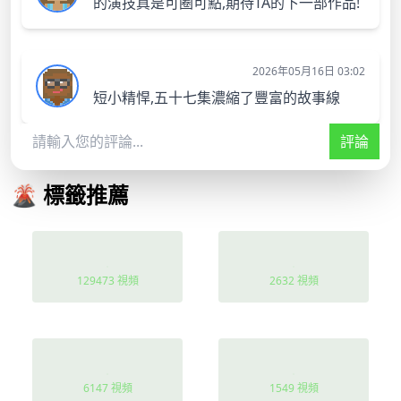
的演技真是可圈可點,期待TA的下一部作品!
2026年05月16日 03:02
短小精悍,五十七集濃縮了豐富的故事線
評論
🌋 標籤推薦
豪門
人性
129473 視頻
2632 視頻
寵妻
直播
6147 視頻
1549 視頻