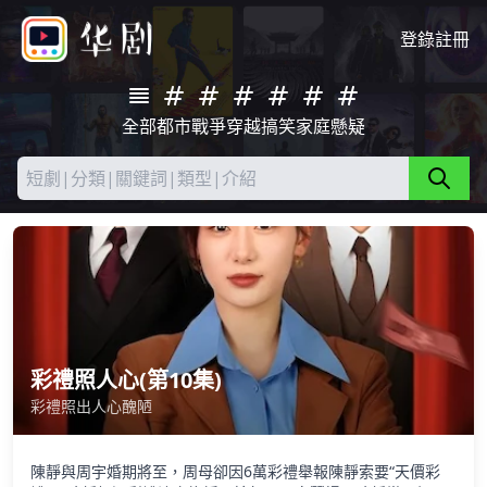
登錄
註冊
全部
都市
戰爭
穿越
搞笑
家庭
懸疑
彩禮照人心(第10集)
彩禮照出人心醜陋
陳靜與周宇婚期將至，周母卻因6萬彩禮舉報陳靜索要“天價彩