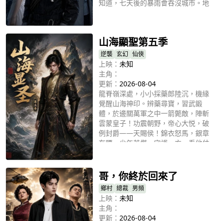
知道，七天後的暴雨會吞沒城市。地
鐵倒灌、車庫淹沒、醫院癱瘓，當求
立即播放
救聲響徹雨夜，那扇被他們嫌棄的鐵
門，成了最後生路。可江野會為誰開
山海顯聖第五季
門？
逆襲
玄幻
仙俠
上映：
未知
主角：
更新：
2026-08-04
龍脊嶺深處，小小採藥郎陸沉，機緣
覺醒山海神印。辨藥尋寶，習武鍛
體，於邊關萬軍之中一箭斃敵，陣斬
雲蒙皇子！功震朝野，帝心大悦，破
例封爵——天賜侯！錦衣怒馬，銀章
在腰，少年英傑，守護一方。看他仗
立即播放
劍江湖，懷仁心，行俠義，于波瀾壯
闊的大時代，寫下屬於自己的英雄傳
奇！
哥，你終於回來了
鄉村
總裁
男頻
上映：
未知
主角：
更新：
2026-08-04