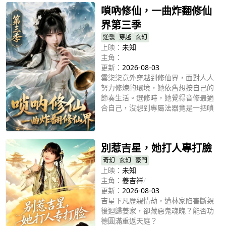
嗩吶修仙，一曲炸翻修仙
界第三季
逆襲
穿越
玄幻
上映：
未知
主角：
更新：
2026-08-03
雲柒柒意外穿越到修仙界，面對人人
努力修煉的環境，她依舊想按自己的
節奏生活。選修時，她覺得音修最適
合自己，沒想到專屬法器竟是一把嗩
吶。從此，原本清雅安靜的天音門多
立即播放
了許多熱鬧趣事。她用樂觀心態和獨
特樂聲點亮宗門日常，也在歡笑與陪
別惹吉星，她打人專打臉
伴中，慢慢走出屬於自己的修仙之
路。
奇幻
玄幻
豪門
上映：
未知
主角：
姜吉祥
/
更新：
2026-08-03
吉星下凡歷親情劫，遭林家陷害斷親
後迴歸姜家，卻藏惡鬼魂魄？能否功
德圓滿重返天庭？