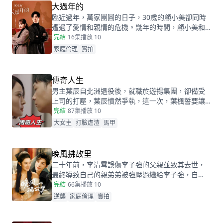
大過年的
臨近過年，萬家團圓的日子，30歲的顧小美卻同時
遭遇了愛情和親情的危機。幾年的時間，顧小美和
青梅竹馬的老公何全，走到“別過了”還是“湊合過”的
完結
16集
播放 10
關鍵節點。除夕將至，顧小美和何全揣着“ 是否離
家庭倫理
實拍
婚” 的疑問，帶着大包小包踏上了回鄉的路。卻意外
在被迫相處中，找到了新的答案……
傳奇人生
男主葉辰自北洲退役後，就職於遊揚集團，卻備受
上司的打壓，葉辰憤然爭執，這一次，葉楓誓要讓
他們付出代價！
完結
87集
播放 10
大女主
打臉虐渣
馬甲
晚風拂故里
二十年前，李清雪誤傷李子強的父親並致其去世，
最終導致自己的親弟弟被強壓過繼給李子強，自
此，李山鬱鬱寡歡。二十年後，李清雪事業有成，
完結
66集
播放 10
想回村接自己的弟弟和父親一家團圓，卻誤認為父
逆襲
家庭倫理
實拍
親已死，自己的家還被強拆，仇與恨交織間，李清
雪大鬧了李子強的喬遷宴