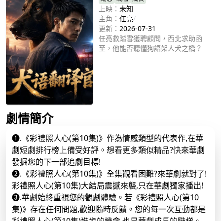
己的光亮。
上映：
未知
主角：
任亮
/
更新：
2026-07-31
任亮救踏雪獲聘顧問，西北求助函
至，他能否聽懂狗語架人犬之橋？
立即播放
劇情簡介
❶.《彩禮照人心(第10集)》作為情感類型的代表作,在華
劇短劇排行榜上備受好評。想看更多類似精品?快來華劇
發掘您的下一部追劇目標!
❷.《彩禮照人心(第10集)》全集觀看困難?來華劇就對了!
彩禮照人心(第10集)大結局震撼來襲,只在華劇獨家播出!
❸.華劇始終重視您的觀劇體驗。若《彩禮照人心(第10
集)》存在任何問題,歡迎隨時反饋。您的每一次互動都是