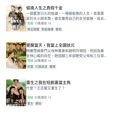
會產生糾葛。
偷換人生之真假千金
一個蓄意已久的陰謀，一場被偷換的人生。首富葉
家的大小姐宋喬，被女傭用自己的女兒偷換，自此
兩個女孩的命運天差地別，一夕之間本該是天之驕
完結
73集
播放 16
女的宋喬淪落為傭人女兒，從小備受折磨。而本該
現言甜寵
家庭倫理
實拍
貧窮孤苦的傭人女兒，變成為了高高在上萬千寵愛
的大小姐。
覺醒當天，我當上全國狀元
林勝雪被豪門父母林萬豪和趙明月領回，但因為養
女林心瑤的存在。她迴歸三年卻飽受父母和三位哥
哥的嫌棄厭惡，高考完畢的當晚，更是因為救出被
完結
88集
播放 16
林心瑤撞成植物人的傅芊芊，被親生父母和三個哥
逆襲
打臉虐渣
親情
哥聯手送入了懲教所。高考放榜當天，林勝雪因證
據不足走出了懲教所。面對三位哥哥施捨和不屑，
林勝雪果斷跟她們斷絕關係，還在狀元宴上用全國
重生之我在短劇裏當主角
狀元的滿分成績，橫掃父母和三位哥哥嘲笑和不
什麼？王志猩又重生了？
屑。
完結
30集
播放 15
重生
實拍