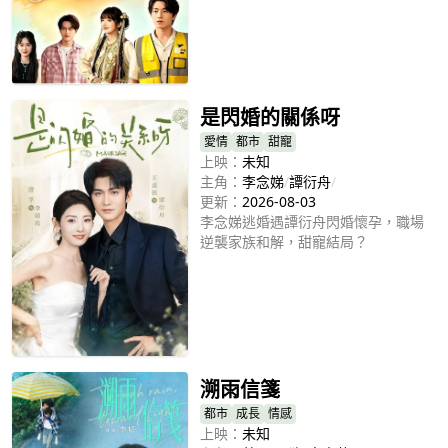
立即播放
是閃婚的關係呀
愛情
都市
甜寵
上映：
未知
主角：
李念娣
/
譚衍舟
/
更新：
2026-08-03
李念娣逃婚遇譚衍舟閃婚懷孕，職場
逆襲家族和解，甜寵結局？
立即播放
溯雨信箋
都市
成長
情感
上映：
未知