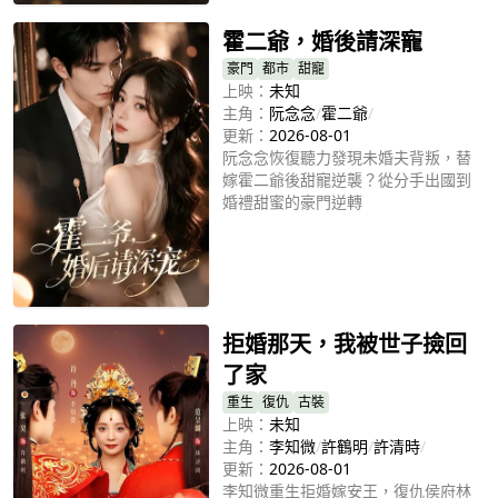
霍二爺，婚後請深寵
豪門
都市
甜寵
上映：
未知
主角：
阮念念
/
霍二爺
/
更新：
2026-08-01
阮念念恢復聽力發現未婚夫背叛，替
嫁霍二爺後甜寵逆襲？從分手出國到
婚禮甜蜜的豪門逆轉
立即播放
拒婚那天，我被世子撿回
了家
重生
復仇
古裝
上映：
未知
主角：
李知微
/
許鶴明
/
許清時
/
更新：
2026-08-01
李知微重生拒婚嫁安王，復仇侯府林