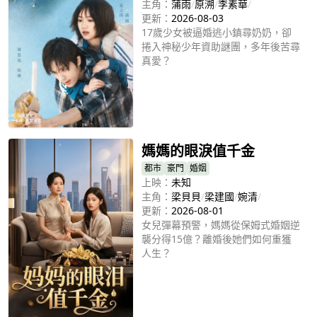
主角：
蒲雨
/
原溯
/
李素華
/
更新：
2026-08-03
17歲少女被逼婚逃小鎮尋奶奶，卻
捲入神秘少年資助謎團，多年後苦尋
真愛？
立即播放
媽媽的眼淚值千金
都市
豪門
婚姻
上映：
未知
主角：
梁貝貝
/
梁建國
/
婉清
/
更新：
2026-08-01
女兒彈幕預警，媽媽從保姆式婚姻逆
襲分得15億？離婚後她們如何重獲
人生？
立即播放