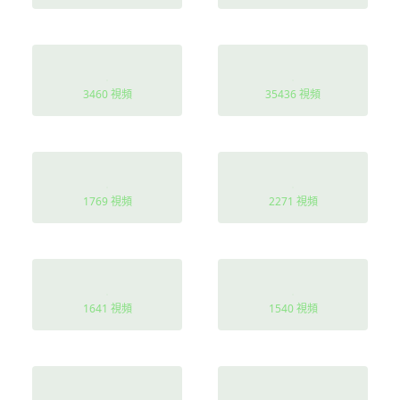
種田
熱血
3460 視頻
35436 視頻
親子
都市修仙
1769 視頻
2271 視頻
大佬
破鏡重圓
1641 視頻
1540 視頻
現代
歡喜冤家