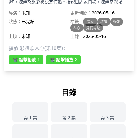
禮”，陳靜怒退彩禮決定悔婚。接親日周家鬧場，陳靜當眾揭穿
周家算計，周家顏面盡失。陳靜隨後委託法務總監林軒追回被周
導演：
未知
更新時間：
2026-05-16
家霸佔的房、車，並索要賠償，周家雞飛狗跳，周歡的婚事也告
吹。林軒一直暗戀陳靜，在相助過程中表明心意，二人走到一
狀態：
已完結
標籤：
情感
彩禮
婚姻
起。半年後陳靜與林軒風光大婚，追來的周宇追悔莫及，周家落
人心
愛情考驗
魄收場。
上映：
未知
上線：
2026-05-16
播放 彩禮照人心(第10集) :
📽️ 點擊播放 1
📽️ 點擊播放 2
目錄
1
2
3
第 1 集
第 2 集
第 3 集
4
5
6