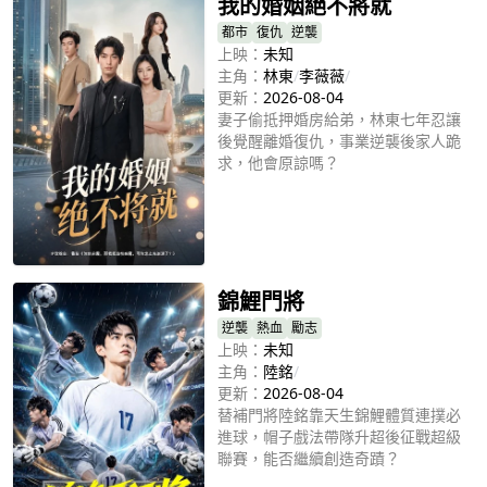
我的婚姻絕不將就
都市
復仇
逆襲
上映：
未知
主角：
林東
/
李薇薇
/
更新：
2026-08-04
妻子偷抵押婚房給弟，林東七年忍讓
後覺醒離婚復仇，事業逆襲後家人跪
求，他會原諒嗎？
立即播放
錦鯉門將
逆襲
熱血
勵志
上映：
未知
主角：
陸銘
/
更新：
2026-08-04
替補門將陸銘靠天生錦鯉體質連撲必
進球，帽子戲法帶隊升超後征戰超級
聯賽，能否繼續創造奇蹟？