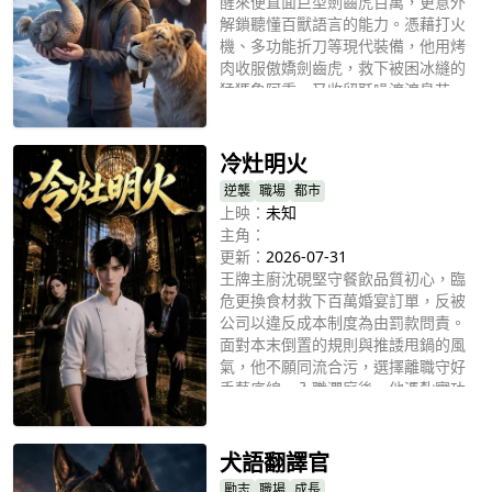
醒來便直面巨型劍齒虎百萬，更意外
解鎖聽懂百獸語言的能力。憑藉打火
機、多功能折刀等現代裝備，他用烤
肉收服傲嬌劍齒虎，救下被困冰縫的
猛獁象阿重，又收留聒噪渡渡鳥花
立即播放
花。一人三獸結伴穿越冰原、勇戰恐
狼、橫渡冰河，一路求生冒險，朝着
人類原始部落前行，在萬古寒原書寫
冷灶明火
跨物種的温暖羈絆。
逆襲
職場
都市
上映：
未知
主角：
更新：
2026-07-31
王牌主廚沈硯堅守餐飲品質初心，臨
危更換食材救下百萬婚宴訂單，反被
公司以違反成本制度為由罰款問責。
面對本末倒置的規則與推諉甩鍋的風
氣，他不願同流合污，選擇離職守好
手藝底線。入職瀾庭後，他憑紮實功
立即播放
底重塑宴席標準，推動食材透明、權
責清晰的合規體系，用穩定過硬的出
品贏得行業認可，也印證了認真做
犬語翻譯官
事、堅守底線的人，終會收穫屬於自
勵志
職場
成長