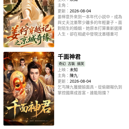
主角：
更新：
2026-08-04
姜檸意外來到一本年代小説中，成為
與丈夫沈墨聚少離多的年輕妻子。面
對陌生的婚姻，她原本打算重新選擇
人生，卻在相處中發現沈墨穩重可
靠、始終真誠。兩人從生疏磨合到相
立即播放
互理解，並共同照顧缺少陪伴的孩
子。姜檸也憑藉所學醫術幫助身邊
千面神君
人，在生活歷練中找到自身價值，最
終與沈墨攜手成長，建立起温暖幸福
奇幻
古裝
搞笑
的家庭。
上映：
未知
主角：
陳九
/
更新：
2026-08-04
乞丐陳九獲變臉面具，從偷銀報仇到
掌控國庫成首富，誰能阻擋？
立即播放