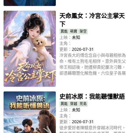
立即播放
天命鳳女：冷宮公主掌天
下
異能
萌寶
架空
上映：
未知
主角：
更新：
2026-07-31
冷宮長大的傅念念自小與母親相依為
命，唯有土狗毛毛相伴。意外與生父
帝王相認後，她遭柳貴妃屢次刁難，
卻憑藉聰慧化解危機。六位皇子各展
所長悉心教導她，她學以致用，賑災
立即播放
安邦、理清朝堂積弊，洗清家族陳年
冤屈。最終傅念念承接帝位，守着初
史前冰原：我能聽懂獸語
心，攜親友與老狗，安穩執掌山河。
異能
穿越
荒島
上映：
未知
主角：
更新：
2026-07-31
徒步愛好者陳驍意外穿越冰河時代，