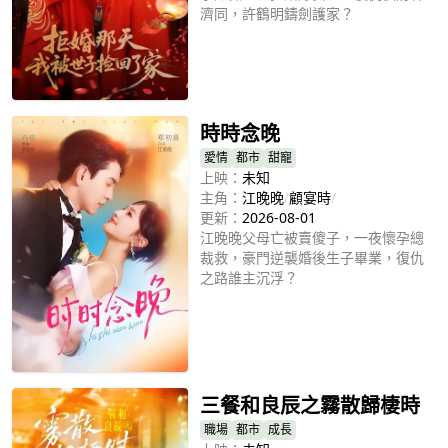
濟同，許鶴明鑄劍護家？
立即播放
時時念晚
愛情
都市
甜寵
上映：
未知
主角：
江晚晚
/
顧宴時
/
更新：
2026-08-01
江晚晚父母亡被賣傻子，一夜懷孕總
裁救，豪門逆襲婚後生子畢業，復仇
之路誰主沉浮？
立即播放
三餐和良辰之霧散歸棲時
職場
都市
成長