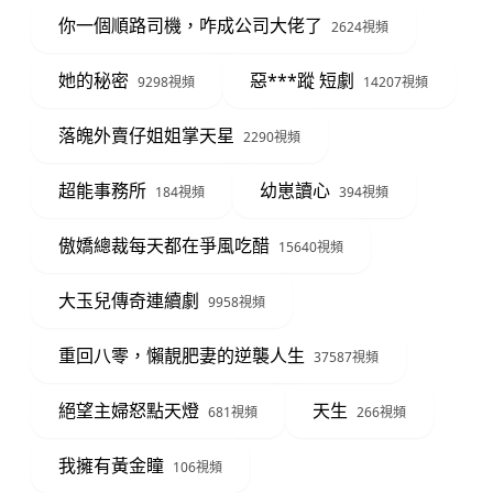
你一個順路司機，咋成公司大佬了
2624視頻
她的秘密
惡***蹤 短劇
9298視頻
14207視頻
落魄外賣仔姐姐掌天星
2290視頻
超能事務所
幼崽讀心
184視頻
394視頻
傲嬌總裁每天都在爭風吃醋
15640視頻
大玉兒傳奇連續劇
9958視頻
重回八零，懶靚肥妻的逆襲人生
37587視頻
絕望主婦怒點天燈
天生
681視頻
266視頻
我擁有黃金瞳
106視頻