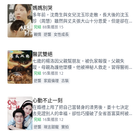
媽媽別哭
多年前，沈喬生與女兒沈玉珍走散，長大後的沈玉
珍（周慧）雖然與丈夫張大山十分恩愛，但是卻在
婆家受盡欺負。因為女兒治病的錢被婆婆搶走，丈
完結
88集
播放 15
夫為了賺快錢意外“死亡”，周慧肚子裏的二胎也因為
親情
逆襲
女性成長
婆婆的磋磨胎死腹中。葬禮上，備受打擊的周慧決
心一定要治好唯一的女兒，卻不想自己的婆婆和小
叔子一家正在謀算着將丈夫的高額撫卹金據為己
醫武雙絕
有，而此時的沈喬生也匆匆趕到......
七歲的楊洛因父親幫朋友，被仇家報復，父親失
蹤，母親為護他墜樓。他被神秘人救走，習得醫術
和功法。二十年後下山尋父，救下被跟蹤的蘇輕眉
完結
95集
播放 12
和她小姨，又因柳家女兒當日結婚退了婚約，被蘇
逆襲
家庭倫理
古裝
輕眉收留，兩人漸生情愫。楊洛幫蘇輕眉解決公司
危機，還打聽到父親失蹤與裴家有關，裴家背靠京
都五大豪門。為找父親，他提升實力，婚後與蘇輕
心動不止一刻
眉一同前往京都。
在婚禮上甩了把自己當替身的渣男後，姜十七決定
去見證別人的幸福，卻恰巧撞破了全省首富莫柯被
當眾逃婚的尷尬時刻。瞬間的悲憤交加，讓姜十七
完結
16集
播放 12
鼓起勇氣見義勇為，上台演着戲嫁給了莫柯。但姜
逆襲
現言甜寵
實拍
十七不知道的是，這場婚禮本就是莫柯用來逃避聯
姻的設計，而她的出現，不僅搗亂了莫柯的計劃，